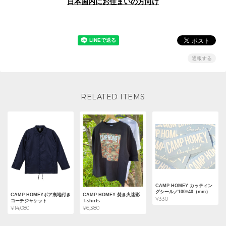
日本国内にお住まいの方向け
通報する
RELATED ITEMS
CAMP HOMEY カッティン
グシール／100×40（mm）
CAMP HOMEYボア裏地付き
CAMP HOMEY 焚き火迷彩
¥330
コーチジャケット
T-shirts
¥14,080
¥6,380